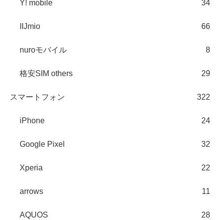
Y! mobile
34
IIJmio
66
nuroモバイル
8
格安SIM others
29
スマートフォン
322
iPhone
24
Google Pixel
32
Xperia
22
arrows
11
AQUOS
28