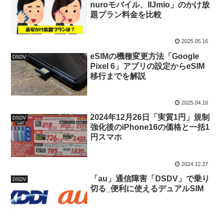
nuroモバイル、IIJmio」のかけ放
題プラン料金を比較
2025.05.16
eSIMの機種変更方法「Google
DSDV
Pixel 6」アプリの設定からeSIM
移行までを解説
2025.04.16
2024年12月26日「実質1円」規制
DSDV
強化後のiPhone16の価格と一括1
円スマホ
2024.12.27
「au」通信障害「DSDV」で乗り
DSDV
切る_便利に使えるデュアルSIM