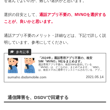
を選んでよいのか、難しい選択かと思います。
選択の目安として、
通話アプリ不要の、MVNOを選択する
ことが、良いかと思います。
通話アプリ不要のメリット・詳細などは、下記で詳しく説
明しています。参考にしてください。
「2024年」通話専用アプリ不要の、格安
SIM「MVNO」9社をまとめます。
通話専用アプリ不要の、格安SIMを提供している
「MVNO」は、どこなのか、まとめてみます。 「MNO」
は、格安スマホに標準でインストールされている、アプリ
で通話可能です。同じように、専用アプリ不要で、電話が
したい。分かる範囲で調べてみました。MVNOの、専用ア
2021.05.14
sumaho.dsdsmobile.com
プリ不要事業者が、続々と増えています。 2023年4月1日
以降、格安SIM最大手の「IIJmio」が、通話専用アプリ不要
としました。
通信障害を、DSDVで回避する