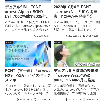
デュアルSIM「FCNT
2022年10月6日 FCNT
arrows Alpha」SONY
「arrows N」 F-51C を発
LYT-700C搭載で2025年8
表_ドコモから発売予定
月28日発売
2025年8月28日に発売の、FCNT
2022年10月6日に、FCNT(富士通)
合同会社の、arrows Alphaの価格
から、 arrows N（ドコモ：F-
と、スペック仕様をまとめていき
51C）が、発表されました。ドコ
ます。格安SIMや、家電量販店、
モからも、2022-2023モデルとし
2025.08.07
2022.10.28
2025.01.16
ECサイトからの発売の他に、ド
て、ラインナップに入っていま
コモ版（F-51F）も発売されま
す。Qualcomm Snapdragon 695
arrows
arrows
す。デュアルSIM DSDVに対応
5G を搭載した、ミドルレンジス
し、SONY LYT-700Cイメージセ
マホ「arrows N」の、スペック仕
ンサーを搭載した、ミドルハイス
様を検証します。
マホで、ハイスペックなのに低価
格を売りとするスマホです。
FCNT（富士通）「arrows
デュアルSIM待望の後継機
NX9 F-52A」ハイスペック
「arrows We2／We2
スマホ
plus」2024年8月に発売
ドコモから、発売されている、富
スマホ初心者や、高齢者などに、
士通「arrows NX9 F-52A」気に
人気の、arrows Weから、待望の
なったので、スペックを調べてみ
後継機種が、2024年8月に発売さ
ました。中国勢の「格安スマホ」
れます。FCNTの民事再生法申請
2021.06.07
2023.03.29
2024.05.28
2024.09.04
に押されている、スマホ業界です
で、一時はどうなるかと思われま
が、品質では、日本メーカーが一
したが、レノボが手を差し伸べ、