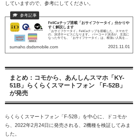
していますので、参考にしてください。
FeliCaチップ搭載「おサイフケータイ」分かりや
すく解説します
「おサイフケータイ」FeliCaチップを搭載した、スマホで
の、決済サービスになります。 バーコード決済が、主流に
なった今でも、「おサイフケータイ」は、根強い人気を誇
っています。 ガラパゴス化と言ってよい、「おサイフケー
タイ」の、人気の秘密に迫ります。 2022年6月に、今まで
2021.11.01
sumaho.dsdsmobile.com
搭載してこなかった、モトローラも、おサイフケータイを
搭載してきました。 日本ブランドはもちろんの事、主要
な、中国ブランドも、日本発売品には、おサイフケータイ
を搭載しています。
まとめ：コモから、あんしんスマホ「KY-
51B」らくらくスマートフォン 「F-52B」
が発売
らくらくスマートフォン「F-52B」を中心に、ドコモか
ら、2022年2月24日に発売される、2機種を検証してみま
した。