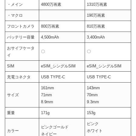
・メイン
4800万画素
1310万画素
・マクロ
190万画素
フロントカメラ
800万画素
810万画素
バッテリー容量
4,500mAh
3,400mAh
おサイフケータ
〇
〇
イ
SIM
eSIM_シングルSIM
eSIM_シングルSIM
充電コネクタ
USB TYPE-C
USB TYPE-C
161mm
143mm
サイズ
71mm
70mm
8.9mm
9.3mm
重量
171g
153g
ピンク
ピンクゴールド
カラー
ホワイト
ネイビー