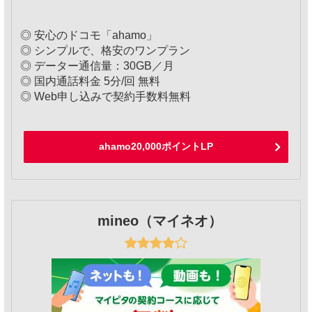
◎ 安心のドコモ「ahamo」
◎ シンプルで、格安のワンプラン
◎ データー通信量：30GB／月
◎ 国内通話料金 5分/回 無料
◎ Web申し込みで契約手数料無料
ahamo20,000ポイントLP
mineo（マイネオ）