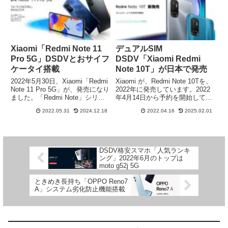
の、性能を持つ、Redmi Note 12
Turboの、スペックと特徴に迫り
ます。
Xiaomi「Redmi Note 11
デュアルSIM
Pro 5G」DSDVとおサイフ
DSDV「Xiaomi Redmi
ケータイ搭載
Note 10T」が日本で発売
2022年5月30日、Xiaomi「Redmi
Xiaomi が、Redmi Note 10Tを、
Note 11 Pro 5G」が、発売になり
2022年に発売しています。2022
ました。「Redmi Note」シリー
年4月14日から予約を開始してお
ズは、FeliCa未搭載でしたが、
り、発売は、2022年4月22日を予
2022.05.31
2024.12.18
2022.04.16
2025.02.01
Redmi Note 11 Pro 5G は、
定しています。ローエンドスマホ
FeliCa搭載「おサイフケータイ」
ですが、おサイフケータイ、防塵
対応になります。性能としては、
防水など、機能は、充実したスマ
メインに、1億800万画素の、カ
ホになります。
メラを搭載した、ミドルレンジス
DSDV格安スマホ「人気ランキ
マホ、「nanoSIM + eSIM」の、
ング」2022年6月のトップは
DSDVにも、対応しているので、
moto g52j 5G
十分、遊べるスペックとなってい
ます。
ときめき長持ち「OPPO Reno7
A」システム劣化防止機能搭載