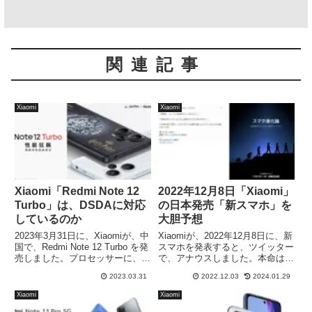
関連記事
Xiaomi
Xiaomi
Xiaomi「Redmi Note 12
2022年12月8日「Xiaomi」
Turbo」は、DSDAに対応
の日本発売「新スマホ」を
しているのか
大胆予想
2023年3月31日に、Xiaomiが、中
Xiaomiが、2022年12月8日に、新
国で、Redmi Note 12 Turbo を発
スマホを発表すると、ツイッター
売しました。プロセッサーに、発
で、アナウスしました。本命は、
売されたばかりの、Qualcomm
Xiaomi 12T Pro ですが、願望も
2023.03.31
2022.12.03
2024.01.29
Snapdragon 7+ Gen 2 を搭載し
含め、新スマホを予想したいと思
た、ミドルレンジスマホになりま
います。ワクワクドキドキの、
Xiaomi
Xiaomi
す。ハイエンドと言っていいほど
Xiaomi 新スマホになります。