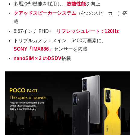
多層冷却機能を採用し、
放熱性能
を向上
クアッドスピーカーシステム
（4つのスピーカー）搭
載
6.67インチ FHD+
リフレッシュレート：120Hz
トリプルカメラ：メイン：6400万画素に、
SONY「IMX686」
センサーを搭載
nanoSIM × 2 のDSDV
搭載