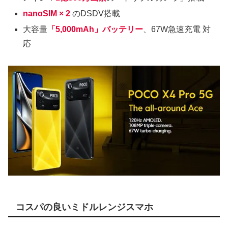
nanoSIM × 2
のDSDV搭載
大容量
「5,000mAh」バッテリー
、67W急速充電 対
応
コスパの良いミドルレンジスマホ