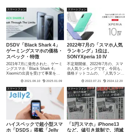
スマートフォン
スマートフォン
DSDV「Black Shark 4」
2022年7月の「スマホ人気
ゲーミングスマホの価格・
ランキング」1位は、
スペック・特徴
SONYXperia 10 IV
2021年7月に発売された、ゲーミ
不定期開催、2022年7月の、スマ
ングスマホ「Black Shark 4」
ホ人気ランキングです。今回も、
Xiaomiの出資を受けて事業を行
価格ドットコムの、「人気ランキ
っている、「Black Shark」か
ング」から、順位を、いただいて
2021.06.10
2025.01.09
2022.07.21
2024.12.20
ら、発売されています。ハイエン
います。2022年の新機種も、
ドの、ゲーミングスマホ「Black
続々と、発表、発売されていま
スマートフォン
スマートフォン
Shark 4」の、スペック仕様を確
す。トップは、どのスマホでしょ
認していきます。
うか？！
ハイスペックで超小型スマ
「1円スマホ」iPhone13
ホ「DSDS」搭載「Jelly
など、値引き規制で、消滅