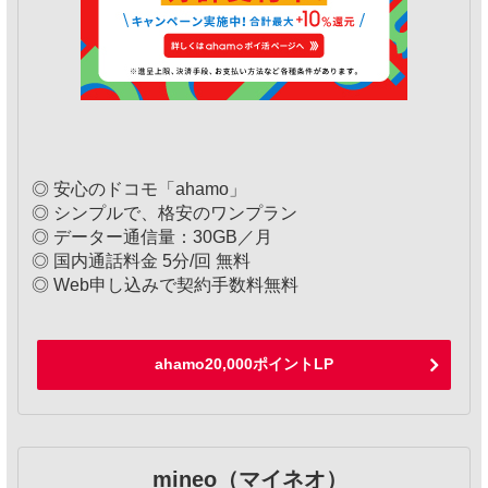
◎ 安心のドコモ「ahamo」
◎ シンプルで、格安のワンプラン
◎ データー通信量：30GB／月
◎ 国内通話料金 5分/回 無料
◎ Web申し込みで契約手数料無料
ahamo20,000ポイントLP
mineo（マイネオ）