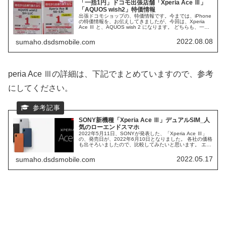
「一括1円」ドコモ出張店舗「Xperia Ace Ⅲ」
「AQUOS wish2」特価情報
出張ドコモショップの、特価情報です。今までは、iPhone
の特価情報を、お伝えしてきましたが、今回は、Xperia
Ace Ⅲ と、AQUOS wish 2 になります。 どちらも、一括1
円 の、大特価です。実価格とは違い、一括での価格になり
ます。 ローエンドスマホとして、人気急上昇中の、2機種
2022.08.08
sumaho.dsdsmobile.com
になるので、注目です。
peria Ace Ⅲの詳細は、下記でまとめていますので、参考
にしてください。
SONY新機種「Xperia Ace Ⅲ」デュアルSIM_人
気のローエンドスマホ
2022年5月11日、SONYが発表した、「Xperia Ace Ⅲ」
の、発売日が、2022年6月10日となりました。 各社の価格
も出そろいましたので、比較してみたいと思います。 エン
トリーモデルで、ローエンドですが、SONY「Xperia」ブ
ランドです。その実力を確認してみます。
2022.05.17
sumaho.dsdsmobile.com