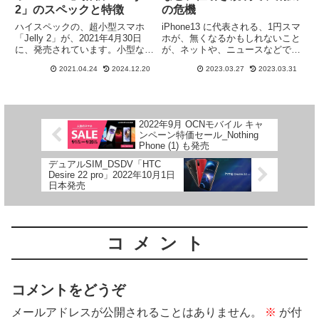
2」のスペックと特徴
の危機
ハイスペックの、超小型スマホ
iPhone13 に代表される、1円スマ
「Jelly 2」が、2021年4月30日
ホが、無くなるかもしれないこと
に、発売されています。小型なの
が、ネットや、ニュースなどで、
に、ハイスペック。そんな
報道されています。各ショップだ
2021.04.24
2024.12.20
2023.03.27
2023.03.31
「Jelly 2」のスペックと、特徴
けでなく、家電量販店の、スマホ
を、確認していきます。超小型な
ショップでも、指示があれば、即
のに、DSDS対応で、メモリー
価格を貼り換えると、言っていま
6GB、ストレージ128GBのミド
した。毎年、春に行われる、新生
ルレンジ並みのスペックが最大の
活キャンペーンなどに、影響する
2022年9月 OCNモバイル キャ
特徴です。
のでしょうか。
ンペーン特価セール_Nothing
Phone (1) も発売
デュアルSIM_DSDV「HTC
Desire 22 pro」2022年10月1日
日本発売
コメント
コメントをどうぞ
メールアドレスが公開されることはありません。
※
が付