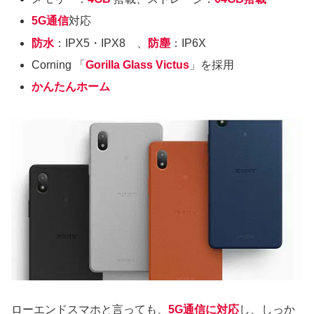
5G通信
対応
防水
：IPX5・IPX8 、
防塵
：IP6X
Corning 「
Gorilla Glass Victus
」を採用
かんたんホーム
ローエンドスマホと言っても、
5G通信に対応
し、しっか