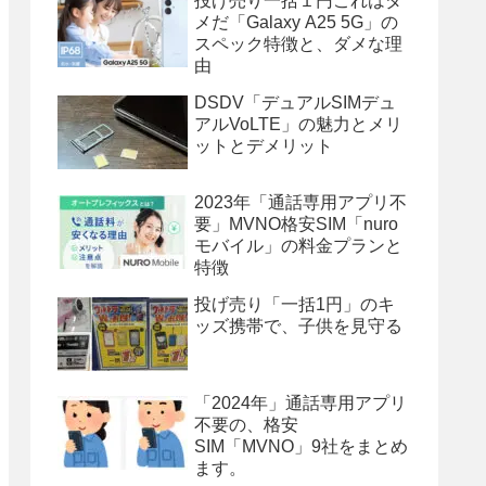
投げ売り一括１円これはダ
メだ「Galaxy A25 5G」の
スペック特徴と、ダメな理
由
DSDV「デュアルSIMデュ
アルVoLTE」の魅力とメリ
ットとデメリット
2023年「通話専用アプリ不
要」MVNO格安SIM「nuro
モバイル」の料金プランと
特徴
投げ売り「一括1円」のキ
ッズ携帯で、子供を見守る
「2024年」通話専用アプリ
不要の、格安
SIM「MVNO」9社をまとめ
ます。