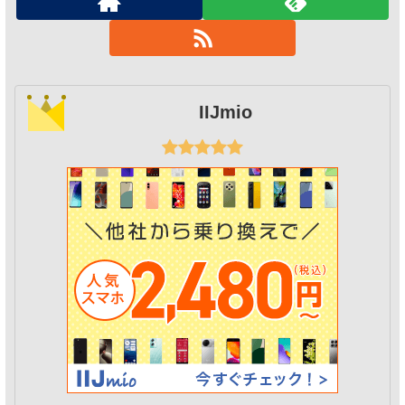
IIJmio