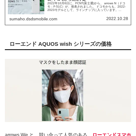
2022年10月6日に、FCNT(富士通)から、 arrows N（ドコ
モ：F-51C）が、発表されました。 ドコモからも、2022-
2023モデルとして、ラインナップに入っています。
Qualcomm Snapdragon 695 5G を搭載した、ミドルレン
ジスマホ「arrows N」の、スペック仕様を検証します。
2022.10.28
sumaho.dsdsmobile.com
ローエンド AQUOS wish シリーズの価格
arrows We と、競い合って人気のある、
ローエンドスマホ