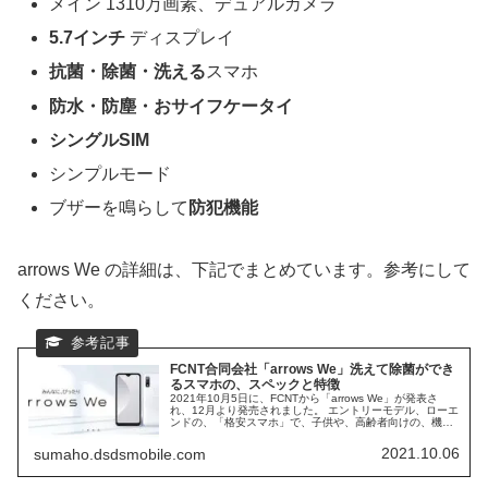
メイン 1310万画素、デュアルカメラ
5.7インチ
ディスプレイ
抗菌・除菌・洗える
スマホ
防水・防塵・おサイフケータイ
シングルSIM
シンプルモード
ブザーを鳴らして
防犯機能
arrows We の詳細は、下記でまとめています。参考にして
ください。
FCNT合同会社「arrows We」洗えて除菌ができ
るスマホの、スペックと特徴
2021年10月5日に、FCNTから「arrows We」が発表さ
れ、12月より発売されました。 エントリーモデル、ローエ
ンドの、「格安スマホ」で、子供や、高齢者向けの、機能
が満載となっています。 洗えて、除菌が出来る、
FCNT「arrows We」の、スペックや、特徴をまとめていき
2021.10.06
sumaho.dsdsmobile.com
ます。