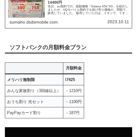
14400円
先日、au契約での、総額価格「Galaxy A54 5G」を紹介し
ましたが、UQモバイル契約でも投げ売り価格の、同額で、
販売していました。 販売していたのは、イオンで、イオン
モバイルへ加入もできる店舗です。 UQモバイル契約であ
れば、月額料金も抑えられるので、お得に購入できます。
2023.10.11
sumaho.dsdsmobile.com
ソフトバンクの月額料金プラン
月額料金
メリハリ無制限
\7425
みんな家族割り（3回線以上）
－1210円
おうち割り 光セット
－1100円
PayPayカード割り
－187円