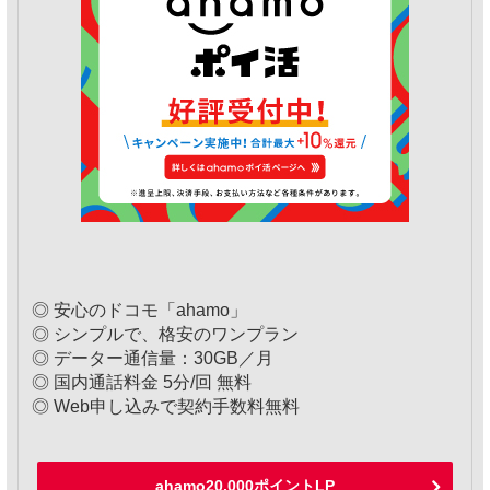
◎ 安心のドコモ「ahamo」
◎ シンプルで、格安のワンプラン
◎ データー通信量：30GB／月
◎ 国内通話料金 5分/回 無料
◎ Web申し込みで契約手数料無料
ahamo20,000ポイントLP