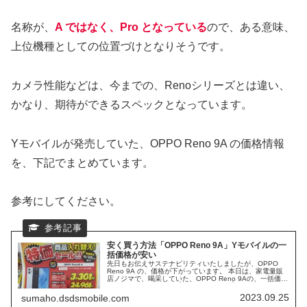
名称が、
A ではなく、Pro となっている
ので、ある意味、
上位機種としての位置づけとなりそうです。
カメラ性能などは、今までの、Renoシリーズとは違い、
かなり、期待ができるスペックとなっています。
Yモバイルが発売していた、OPPO Reno 9A の価格情報
を、下記でまとめています。
参考にしてください。
安く買う方法「OPPO Reno 9A」Yモバイルの一
括価格が安い
先日もお伝えサステナビリティいたしましたが、OPPO
Reno 9A の、価格が下がっています。 本日は、家電量販
店ノジマで、喝采していた、OPPO Reno 9Aの、一括価格
になります。 販売は、Ýモバイルです。Ýモバイルは、オ
ンラインで契約の場合、事務手数料が無料になります。 店
2023.09.25
sumaho.dsdsmobile.com
頭で買った方が良いか、オンラインの方が良いか？ 安く買