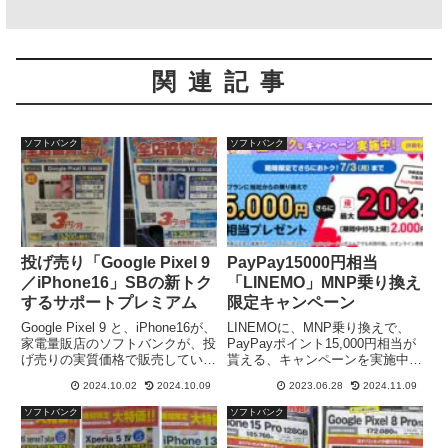
関連記事
ソフトバンク
ソフトバンク
投げ売り「Google Pixel 9
PayPay15000円相当
／iPhone16」SBの新トク
「LINEMO」MNP乗り換え
するサポートプレミアム
限定キャンペーン
Google Pixel 9 と、iPhone16が、
LINEMOに、MNP乗り換えで、
家電量販店のソフトバンクが、投
PayPayポイント15,000円相当が
げ売りの実質価格で販売していま
貰える、キャンペーンを実施中で
した。1年間の実質価格で、新ト
す。期限は、2023年7月3日まで
2024.10.02
2024.10.09
2023.06.28
2024.11.09
クスルサポートプレミアムに加入
となっていて、スマホプランへの
することで、スマホ代金が、数円
転入が必要です。ソフトバンク回
ソフトバンク
ソフトバンク
／月になります。新トクするサポ
線で、快適に使える、LINEMO
ートオプションなども含めて、投
に、乗り換えのチャンスです。