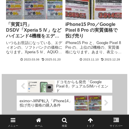
げ売りの、2機種についてまとめ
ていきたいと思います。
「実質1円」
iPhone15 Pro／Google
DSDV「Xperia 5 Ⅳ」など
Pixel 8 Pro の実質価格で
ハイエンド4機種をエディ
投げ売り
オンで販売
いつもお世話になっている、エデ
iPhone15 Pro と、Google Pixel 8
ィオンの、ソフトバンクの価格に
Pro の、上位の2機種の、実質価
なります。Xperia 5 Ⅳ、AQUOS
格になります。あまり、表立って
sense7 plus、と、2月に続き、
投げ売り価格で販売されない、2
2023.03.06
2025.01.20
2023.11.10
2023.12.28
Google Pixel 7 が、実質1円で、
機種ですが、ヨドバシカメラのソ
並んでいました。Xperia 5 Ⅳ 実
フトバンクが、販売していまし
質1円は、久しぶりの登場で、
た。もともと、高額の2機種だけ
iPhone13 を入れると、4機種の実
に、見た目高い実質価格ですが、
質1円になります。
実は、非常に頑張った投げ売り価
ドコモからも発売「Google
格と言えます。
Pixel 8」デュアルSIMハイエン
ド
eximoへMNP転入「iPhone14」
投げ売り価格の購入条件
メニュー
ホーム
検索
トップ
サイドバー