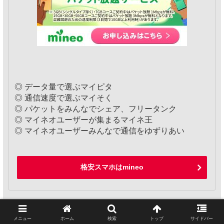
◎ データ量で選ぶマイピタ
◎ 通信速度で選ぶマイそく
◎ パケットをみんなでシェア、フリータンク
◎ マイネオユーザーが集まるマイネ王
◎ マイネオユーザーみんなで通信をゆずりあい
格安スマホはmineo
LINEMO
メニュー
ホーム
検索
トップ
サイドバー