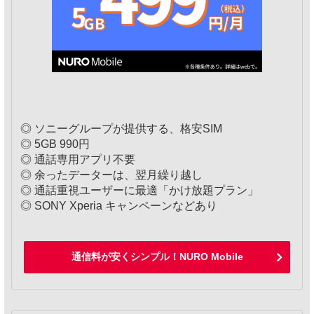
◎ ソニーグループが提供する、格安SIM
◎ 5GB 990円
◎ 通話専用アプリ不要
◎ 余ったデーターは、翌月繰り越し
◎ 通話重視ユーザーに最適「かけ放題プラン」
◎ SONY Xperia キャンペーンなどあり
通信料が安くシンプル！NURO Mobile