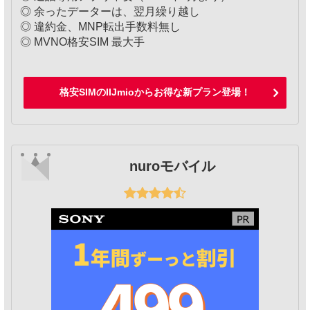
◎ 余ったデーターは、翌月繰り越し
◎ 違約金、MNP転出手数料無し
◎ MVNO格安SIM 最大手
格安SIMのIIJmioからお得な新プラン登場！
nuroモバイル