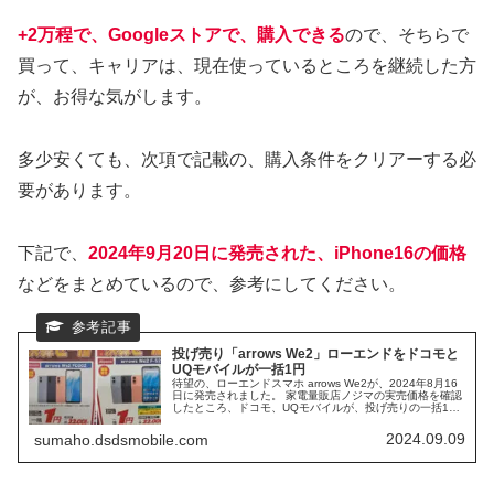
+2万程で、Googleストアで、購入できる
ので、そちらで
買って、キャリアは、現在使っているところを継続した方
が、お得な気がします。
多少安くても、次項で記載の、購入条件をクリアーする必
要があります。
下記で、
2024年9月20日に発売された、iPhone16の価格
などをまとめているので、参考にしてください。
投げ売り「arrows We2」ローエンドをドコモと
UQモバイルが一括1円
待望の、ローエンドスマホ arrows We2が、2024年8月16
日に発売されました。 家電量販店ノジマの実売価格を確認
したところ、ドコモ、UQモバイルが、投げ売りの一括1円
で販売していました。 初心者や、高齢者、ジュニア層など
に、使い勝手の良いスマホが、投げ売りでの販売となって
2024.09.09
sumaho.dsdsmobile.com
います。