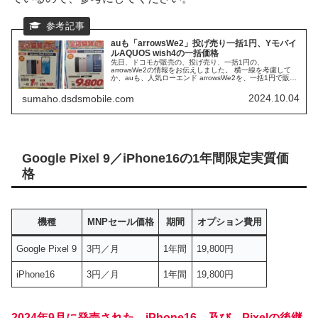
auも「arrowsWe2」投げ売り一括1円、Yモバイ
ルAQUOS wish4の一括価格
先日、ドコモが販売の、投げ売り、一括1円の、
arrowsWe2の情報をお伝えしました。 横一線を考慮して
か、auも、人気ローエンド arrowsWe2を、一括1円で販売
していたので紹介します。 一方で、ドコモが一括1円で販
売していた、AQUOS wish4を、Yモバイルは、一括：
2024.10.04
sumaho.dsdsmobile.com
9800円と、こちらは差が付いている結果でした。
Google Pixel 9／iPhone16の1年間限定実質価
格
機種
MNPセール価格
期間
オプション費用
Google Pixel 9
3円／月
1年間
19,800円
iPhone16
3円／月
1年間
19,800円
2024年9月に発売された、iPhone16、及び、Pixelの後継