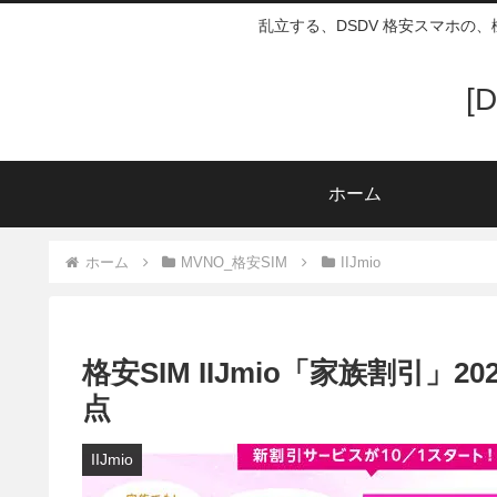
乱立する、DSDV 格安スマホの
[
ホーム
ホーム
MVNO_格安SIM
IIJmio
格安SIM IIJmio「家族割引」
点
IIJmio