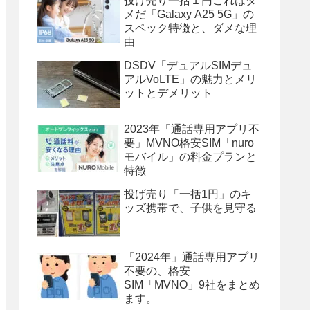
投げ売り一括１円これはダ
メだ「Galaxy A25 5G」の
スペック特徴と、ダメな理
由
DSDV「デュアルSIMデュ
アルVoLTE」の魅力とメリ
ットとデメリット
2023年「通話専用アプリ不
要」MVNO格安SIM「nuro
モバイル」の料金プランと
特徴
投げ売り「一括1円」のキ
ッズ携帯で、子供を見守る
「2024年」通話専用アプリ
不要の、格安
SIM「MVNO」9社をまとめ
ます。