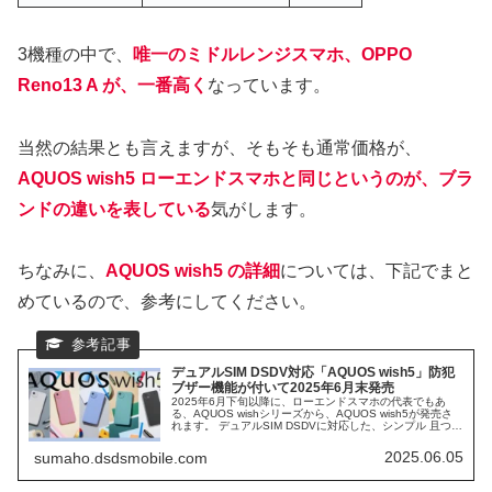
3機種の中で、
唯一のミドルレンジスマホ、OPPO
Reno13 A が、一番高く
なっています。
当然の結果とも言えますが、そもそも通常価格が、
AQUOS wish5 ローエンドスマホと同じというのが、ブラ
ンドの違いを表している
気がします。
ちなみに、
AQUOS wish5 の詳細
については、下記でまと
めているので、参考にしてください。
デュアルSIM DSDV対応「AQUOS wish5」防犯
ブザー機能が付いて2025年6月末発売
2025年6月下旬以降に、ローエンドスマホの代表でもあ
る、AQUOS wishシリーズから、AQUOS wish5が発売さ
れます。 デュアルSIM DSDVに対応した、シンプル 且つ、
カラフルな、ボディスタイルで登場します。 初心者、高齢
者に優しいスマホで、AQUOS wish5 になって、防犯ブザ
2025.06.05
sumaho.dsdsmobile.com
ー機能が搭載されたのが、大きな特徴の1つとなります。