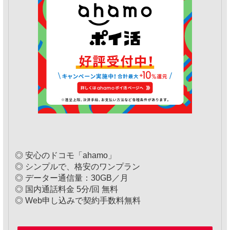
◎ 安心のドコモ「ahamo」
◎ シンプルで、格安のワンプラン
◎ データー通信量：30GB／月
◎ 国内通話料金 5分/回 無料
◎ Web申し込みで契約手数料無料