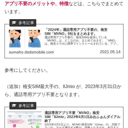
アプリ不要のメリットや、特徴
などは、こちらでまとめて
います。
「2024年」通話専用アプリ不要の、格安
SIM「MVNO」9社をまとめます。
通話専用アプリ不要の、格安SIMを提供している
「MVNO」は、どこなのか、まとめてみます。 「MNO」
は、格安スマホに標準でインストールされている、アプリ
で通話可能です。同じように、専用アプリ不要で、電話が
したい。分かる範囲で調べてみました。MVNOの、専用ア
2021.05.14
sumaho.dsdsmobile.com
プリ不要事業者が、続々と増えています。 2023年4月1日
以降、格安SIM最大手の「IIJmio」が、通話専用アプリ不要
としました。
参考にしてください。
（追加）格安SIM最大手の、IIJmio が、2023年3月31日か
ら、通話専用アプリ不要となります。
通話専用アプリ不要「MVNO」格安
SIM「IIJmio」2023年4月1日
みおふぉんダイアル
終了
2023年4月1日より、MVNO 格安SIM「IIJmio」の、月額プ
ランの、データ通信ギガ数が、増量となるのを、先日まと