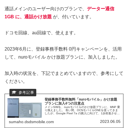
通話メインのユーザー向けのプランで、
データー通信
1GB に、通話かけ放題
が、付いています。
ドコモ回線、au回線で、使えます。
2023年6月に、登録事務手数料 0円キャンペーンを、活用
して、nuroモバイル かけ放題プランに、加入しました。
加入時の状況を、下記でまとめていますので、参考にして
ください。
登録事務手数料無料「nuroモバイル」かけ放題
プランに加入4つの注意点
メインSIMを、nuroモバイルのかけ放題プランに、MNP 乗
り換えました。 長い間、OCNモバイルONEを使ってきま
したが、Google Pixel 7a の購入に向けて、1歩前進させま
した。 今回、かけ放題プランに加入していますが、契約か
ら、開通までの中の、注意点なども、説明していきます。
2023.06.05
sumaho.dsdsmobile.com