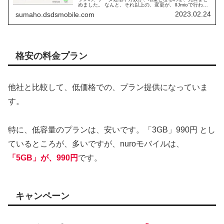
めました。 なんと、それ以上の、変更が、IIJmioで行われ
ます。 それは「通話専用アプリ」である、ふぁみおんダイ
2023.02.24
sumaho.dsdsmobile.com
ヤル が、不要となり、アプリが無くなることが、発表され
ています。
格安の料金プラン
他社と比較して、低価格での、プラン提供になっていま
す。
特に、低容量のプランは、安いです。「3GB」990円 とし
ているところが、多いですが、nuroモバイルは、
「5GB」が、990円
です。
キャンペーン