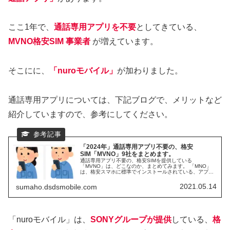
ここ1年で、
通話専用アプリを不要
としてきている、
MVNO格安SIM 事業者
が増えています。
そこにに、
「nuroモバイル」
が加わりました。
通話専用アプリについては、下記ブログで、メリットなど
紹介していますので、参考にしてください。
「2024年」通話専用アプリ不要の、格安
SIM「MVNO」9社をまとめます。
通話専用アプリ不要の、格安SIMを提供している
「MVNO」は、どこなのか、まとめてみます。 「MNO」
は、格安スマホに標準でインストールされている、アプリ
で通話可能です。同じように、専用アプリ不要で、電話が
したい。分かる範囲で調べてみました。MVNOの、専用ア
2021.05.14
sumaho.dsdsmobile.com
プリ不要事業者が、続々と増えています。 2023年4月1日
以降、格安SIM最大手の「IIJmio」が、通話専用アプリ不要
としました。
「nuroモバイル」は、
SONYグループが提供
している、
格