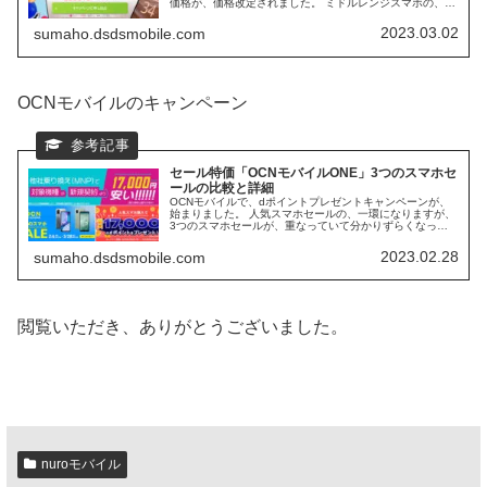
価格が、価格改定されました。 ミドルレンジスマホの、価
格が、大幅に、下がる価格改定です。 2023年4月1日よ
り、通話専用アプリが、不要になり、さらに使い易くなっ
2023.03.02
sumaho.dsdsmobile.com
た、IIJmioの、スマホ大特価セールの内容を確認していき
ます。
OCNモバイルのキャンペーン
セール特価「OCNモバイルONE」3つのスマホセ
ールの比較と詳細
OCNモバイルで、dポイントプレゼントキャンペーンが、
始まりました。 人気スマホセールの、一環になりますが、
3つのスマホセールが、重なっていて分かりずらくなって
いるので、分かりやすく、まとめていきたいと思います。
期間は、2023年3月28日までで、まだまだ、吟味する時間
2023.02.28
sumaho.dsdsmobile.com
が残されています。
閲覧いただき、ありがとうございました。
nuroモバイル