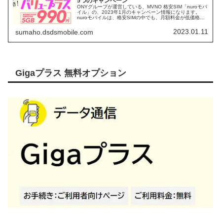
5つのキャンペーン
ONYグループが運営している、MVNO 格安SIM「nuroモバ
イル」の、2023年1月のキャンペーン情報になります。
nuroモバイルは、格安SIMの中でも、月額料金が低価格
に、設定されているのに加え、ドコモ回線、au回線、ソフ
トバンク回線と、3つの回線から選ぶことが出来る事業者
2023.01.11
sumaho.dsdsmobile.com
になります。 通話専用アプリ不要のメリットを活かし、
「かけ放題プラン」も追加され、更に使い易くなった、
nuroモバイルの、キャンペーン情報をまとめます。
Gigaプラス 無料オプション