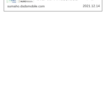
回線でも、専用アプリが不要となっています。 SONYグル
ープの、「ソニーネットワークコミュニケーションズ」が
2021.12.14
sumaho.dsdsmobile.com
提供する、MVNO事業者です。 続々と、アプリ不要の
「MVNO」が増えてきています。 続々と、アプリ不要の
「MVNO」が増えてきています。