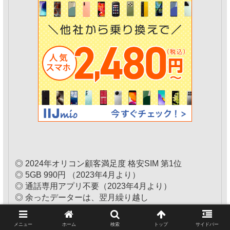
◎ 2024年オリコン顧客満足度 格安SIM 第1位
◎ 5GB 990円 （2023年4月より）
◎ 通話専用アプリ不要（2023年4月より）
◎ 余ったデーターは、翌月繰り越し
◎ 違約金、MNP転出手数料無し
◎ MVNO格安SIM 最大手
メニュー
ホーム
検索
トップ
サイドバー