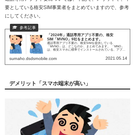
要としている格安SIM事業者をまとめていますので、参考
にしてください。
「2024年」通話専用アプリ不要の、格安
SIM「MVNO」9社をまとめます。
通話専用アプリ不要の、格安SIMを提供している
「MVNO」は、どこなのか、まとめてみます。 「MNO」
は、格安スマホに標準でインストールされている、アプリ
で通話可能です。同じように、専用アプリ不要で、電話が
したい。分かる範囲で調べてみました。MVNOの、専用ア
2021.05.14
sumaho.dsdsmobile.com
プリ不要事業者が、続々と増えています。 2023年4月1日
以降、格安SIM最大手の「IIJmio」が、通話専用アプリ不要
としました。
デメリット「スマホ端末が高い」