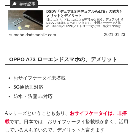
DSDV「デュアルSIMデュアルVoLTE」の魅力と
メリットとデメリット
目にしたり、耳にしたことが有るかと思う、デュアルSIM
DSDVの詳細をまとめていきます。 中国メーカーで人気
の、Xiaomi／OPPO／モトローラなどの、格安スマホは、
ほぼ、DSDV対応スマホになります。 日本で人気ブラン
ド、AQUOS／Xperiaなども、DSDVに対応スマホが多くな
2021.01.23
sumaho.dsdsmobile.com
っています。 そして、日本シェアNo1の、iPhoneも、デュ
アルSIM DSDV対応スマホになります。
OPPO A73 ローエンドスマホの、デメリット
おサイフケータイ未搭載
5G通信非対応
防水・防塵 非対応
Aシリーズということもあり、
おサイフケータイは、非搭
載
です。日本では、おサイフケータイ搭載機が多く、活用
している人も多いので、デメリットと言えます。