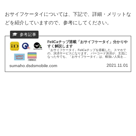
おサイフケータイについては、下記で、詳細・メリットな
どを紹介していますので、参考にしてください。
FeliCaチップ搭載「おサイフケータイ」分かりや
すく解説します
「おサイフケータイ」FeliCaチップを搭載した、スマホで
の、決済サービスになります。 バーコード決済が、主流に
なった今でも、「おサイフケータイ」は、根強い人気を誇
っています。 ガラパゴス化と言ってよい、「おサイフケー
タイ」の、人気の秘密に迫ります。 2022年6月に、今まで
2021.11.01
sumaho.dsdsmobile.com
搭載してこなかった、モトローラも、おサイフケータイを
搭載してきました。 日本ブランドはもちろんの事、主要
な、中国ブランドも、日本発売品には、おサイフケータイ
を搭載しています。