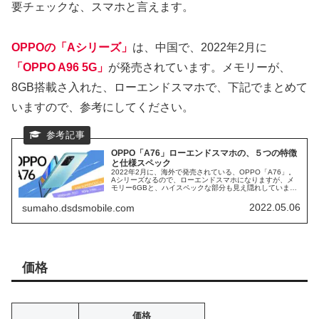
要チェックな、スマホと言えます。
OPPOの「Aシリーズ」
は、中国で、2022年2月に
「OPPO A96 5G」
が発売されています。メモリーが、
8GB搭載さ入れた、ローエンドスマホで、下記でまとめて
いますので、参考にしてください。
OPPO「A76」ローエンドスマホの、５つの特徴
と仕様スペック
2022年2月に、海外で発売されている、OPPO「A76」。
Aシリーズなるので、ローエンドスマホになりますが、メ
モリー6GBと、ハイスペックな部分も見え隠れしていま
す。 日本での発売は、アナウスされていませんが、海外で
発売されている、OPPO「A76」のスペックをまとめてみ
2022.05.06
sumaho.dsdsmobile.com
ます。
価格
価格