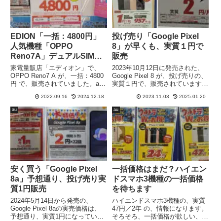
EDION「一括：4800円」
投げ売り「Google Pixel
人気機種「OPPO
8」が早くも、実質１円で
Reno7A」デュアルSIM搭
販売
載
家電量販店「エディオン」で、
2023年10月12日に発売された、
OPPO Reno7 A が、一括：4800
Google Pixel 8 が、投げ売りの、
円 で、販売されていました。au
実質１円で、販売されています。
への、MNP転入 限定とはなりま
10月は、実質：約1万円でした
2022.09.16
2024.12.18
2023.11.03
2025.01.20
すが、格安大特価です。OPPO
が、早くも、実質1円での販売
Reno7 A は、2022年6月に、発売
に、値下げされています。家電量
au
au
されたばかりの、OPPO Renoシ
販店ノジマでの情報ですが、他の
リーズ最新機種で、人気の、ミド
家電量販店でも、実質1円で販売
ルレンジスマホになります。
されていることが想定されます
安く買う「Google Pixel
一括価格はまだ？ハイエン
8a」予想通り、投げ売り実
ドスマホ3機種の一括価格
質1円販売
を待ちます
2024年5月14日から発売の、
ハイエンドスマホ3機種の、実質
Google Pixel 8aの実売価格は、
47円／2年 の、情報になります。
予想通り、実質1円になっていま
そろそろ、一括価格が欲しい、