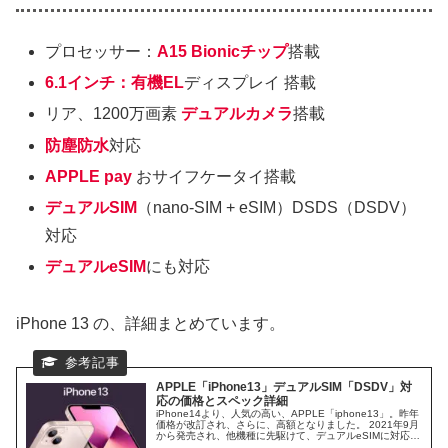
プロセッサー：
A15 Bionicチップ
搭載
6.1インチ：有機EL
ディスプレイ 搭載
リア、1200万画素
デュアルカメラ
搭載
防塵防水
対応
APPLE pay
おサイフケータイ搭載
デュアルSIM
（nano-SIM + eSIM）DSDS（DSDV）
対応
デュアルeSIM
にも対応
iPhone 13 の、詳細まとめています。
APPLE「iPhone13」デュアルSIM「DSDV」対
応の価格とスペック詳細
iPhone14より、人気の高い、APPLE「iphone13」。昨年
価格が改訂され、さらに、高額となりました。 2021年9月
から発売され、他機種に先駆けて、デュアルeSIMに対応し
たDSDVとして、使うことが出来ます。 「iphone13」の価