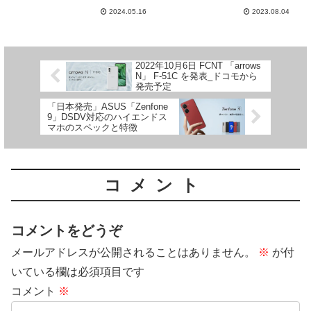
す。投げ売り価格での販売なの
iPhone13 と、Google Pixel 7a で
2024.05.16
2023.08.04
で、Google Pixel 8aを、安く買
すが、いまだに、実質価格での、
うことが出来ます。一方で、上位
販売となっています。スマホ1円
機種の、Google Pixel 8も実質1
の、廃止が騒がれて、数か月立ち
円で売られているので、2年限定
ましたが、まだまだ、無くなる様
であれば、より高性能な、Pixel
子が伺えません。
2022年10月6日 FCNT 「arrows
8の方が、お得です。
N」 F-51C を発表_ドコモから
発売予定
「日本発売」ASUS「Zenfone
9」DSDV対応のハイエンドス
マホのスペックと特徴
コメント
コメントをどうぞ
メールアドレスが公開されることはありません。
※
が付
いている欄は必須項目です
コメント
※