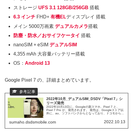
ストレージ
UFS 3.1 128GB/256GB
搭載
6.3 インチ
FHD+
有機EL
ディスプレイ 搭載
メイン 5000万画素
デュアルカメラ
搭載
防塵・防水／おサイフケータイ
搭載
nanoSIM + eSIM
デュアルSIM
4,355 mAh 大容量バッテリー搭載
OS：
Android 13
Google Pixel 7 の、詳細まとめています。
2022年10月_デュアルSIM_DSDV「Pixel 7」シ
リーズ発売
2022年10月13日に、Googleの新スマホ、Pixel 7 と、
Pixel 7 Pro が、発売されます。 発売は、Googleストア以
外に、au、ソフトバンクからとなっており、ドコモから
は、発売のアナウスは、されていません。 独自プロセッサ
ーが、Google Tensor G2 に、グレードアップした、Pixel
2022.10.13
sumaho.dsdsmobile.com
7 シリーズの、スペック仕様に、迫ってみます。