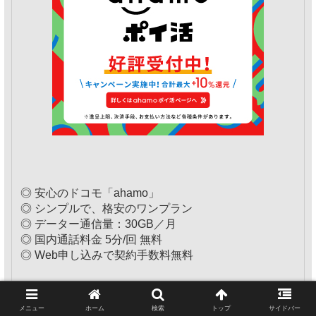
◎ 安心のドコモ「ahamo」
◎ シンプルで、格安のワンプラン
◎ データー通信量：30GB／月
◎ 国内通話料金 5分/回 無料
◎ Web申し込みで契約手数料無料
ahamo20,000ポイントLP
メニュー
ホーム
検索
トップ
サイドバー