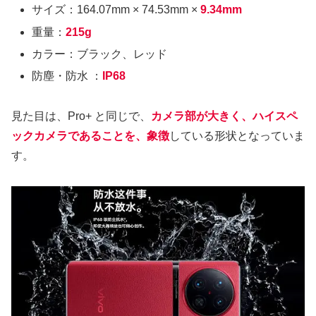
サイズ：164.07mm × 74.53mm ×
9.34mm
重量：
215g
カラー：ブラック、レッド
防塵・防水 ：
IP68
見た目は、Pro+ と同じで、
カメラ部が大きく、ハイスペ
ックカメラであることを、象徴
している形状となっていま
す。