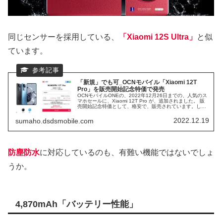
同じセンサーを採用している、
「Xiaomi 12S Ultra」
と似
ています。
「新規」でも可_OCNモバイル「Xiaomi 12T
Pro」を販売開始記念特価で発売
OCNモバイルONEの、2022年12月26日までの、人気のス
マホセールに、Xiaomi 12T Pro が、追加されました。 販
売開始記念特価として、格安で、販売されています。しか
も、新規契約でも、同額で、購入可能です。 ハイエンドス
マホ、Xiaomi 12T Pro を、大特価で、購入できるチャンス
2022.12.19
sumaho.dsdsmobile.com
なので、お見逃しなく。
防塵防水
に対応しているのも、有難い機能ではないでしょ
うか。
4,870mAh「バッテリー性能」