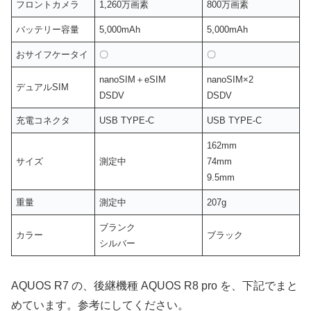
フロントカメラ
1,260万画素
800万画素
バッテリー容量
5,000mAh
5,000mAh
おサイフケータイ
〇
〇
nanoSIM＋eSIM
nanoSIM×2
デュアルSIM
DSDV
DSDV
充電コネクタ
USB TYPE-C
USB TYPE-C
162mm
サイズ
測定中
74mm
9.5mm
重量
測定中
207g
ブランク
カラー
ブラック
シルバー
AQUOS R7 の、後継機種 AQUOS R8 pro を、下記でまと
めています。参考にしてください。