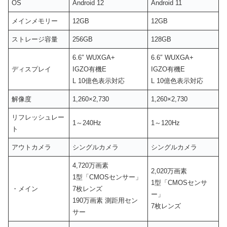
OS
Android 12
Android 11
メインメモリー
12GB
12GB
ストレージ容量
256GB
128GB
6.6″ WUXGA+
6.6″ WUXGA+
ディスプレイ
IGZO有機E
IGZO有機E
L 10億色表示対応
L 10億色表示対応
解像度
1,260×2,730
1,260×2,730
リフレッシュレー
1～240Hz
1～120Hz
ト
アウトカメラ
シングルカメラ
シングルカメラ
4,720万画素
2,020万画素
1型「CMOSセンサー」
1型「CMOSセンサ
・メイン
7枚レンズ
ー」
190万画素 測距用セン
7枚レンズ
サー