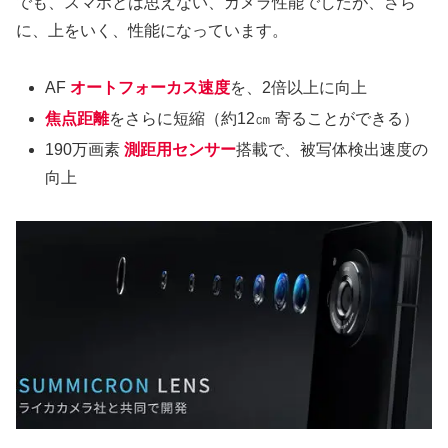
でも、スマホとは思えない、カメラ性能でしたが、さら
に、上をいく、性能になっています。
AF
オートフォーカス速度
を、2倍以上に向上
焦点距離
をさらに短縮（約12㎝ 寄ることができる）
190万画素
測距用センサー
搭載で、被写体検出速度の
向上