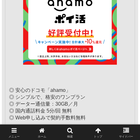
◎ 安心のドコモ「ahamo」
◎ シンプルで、格安のワンプラン
◎ データー通信量：30GB／月
◎ 国内通話料金 5分/回 無料
◎ Web申し込みで契約手数料無料
メニュー
ホーム
検索
トップ
サイドバー