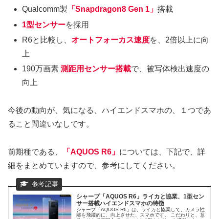
Qualcomm製
「Snapdragon8 Gen 1」
搭載
1型センサー
を採用
R6と比較し、
オートフォーカス速度
を、2倍以上に向
上
190万画素
測距用センサー搭載
で、被写体検出速度の
向上
今後の動向が、気になる、ハイエンドスマホの、１つであ
ること間違いなしです。
前期種である、
「AQUOS R6」
については、下記で、詳
細をまとめていますので、参考にしてください。
シャープ「AQUOS R6」ライカと協業、1型セン
サー搭載ハイエンドスマホの特徴
シャープ「AQUOS R6」は、ライカと協業して、カメラ性
能を飛躍的に、向上させた、スマホです。 こだわりと、意