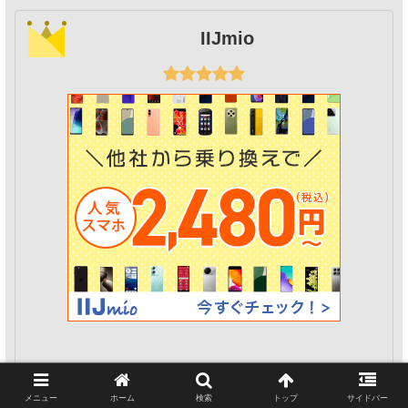
IIJmio
◎ 2024年オリコン顧客満足度 格安SIM 第1位
メニュー
ホーム
検索
トップ
サイドバー