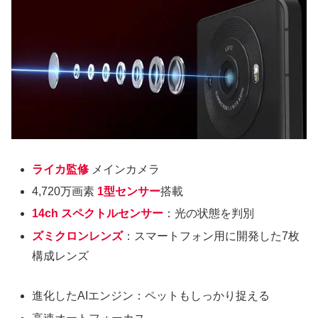
ライカ監修
メインカメラ
4,720万画素
1型センサー
搭載
14ch スペクトルセンサー
：光の状態を判別
ズミクロンレンズ
：スマートフォン用に開発した7枚
構成レンズ
進化したAIエンジン：ペットもしっかり捉える