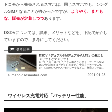
ドコモから発売されるスマホは、同じスマホでも、シング
ルSIMとなることが多かったですが、
ようやく、まとも
な、販売が定着しつつ
あります。
DSDVについては、詳細、メリットなどを、下記で紹介し
ていますので、参考にしてください。
DSDV「デュアルSIMデュアルVoLTE」の魅力と
メリットとデメリット
目にしたり、耳にしたことが有るかと思う、デュアルSIM
DSDVの詳細をまとめていきます。 中国メーカーで人気
の、Xiaomi／OPPO／モトローラなどの、格安スマホは、
ほぼ、DSDV対応スマホになります。 日本で人気ブラン
ド、AQUOS／Xperiaなども、DSDVに対応スマホが多くな
2021.01.23
sumaho.dsdsmobile.com
っています。 そして、日本シェアNo1の、iPhoneも、デュ
アルSIM DSDV対応スマホになります。
ワイヤレス充電対応「バッテリー性能」