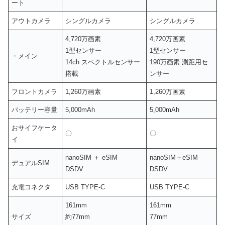
ート
アウトカメラ
シングルカメラ
シングルカメラ
4,720万画素
4,720万画素
1型センサー
1型センサー
・メイン
14ch スペクトルセンサー
190万画素 測距用セ
搭載
ンサー
フロントカメラ
1,260万画素
1,260万画素
バッテリー容量
5,000mAh
5,000mAh
おサイフケータ
〇
〇
イ
nanoSIM ＋ eSIM
nanoSIM＋eSIM
デュアルSIM
DSDV
DSDV
充電コネクタ
USB TYPE-C
USB TYPE-C
161mm
161mm
サイズ
約77mm
77mm