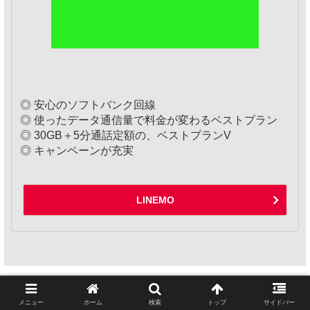
◎ 安心のソフトバンク回線
◎ 使ったデータ通信量で料金が変わるベストプラン
◎ 30GB＋5分通話定額の、ベストプランV
◎ キャンペーンが充実
LINEMO
関連記事
メニュー
ホーム
検索
トップ
サイドバー