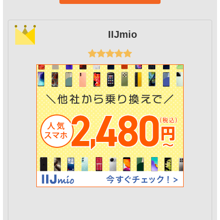
IIJmio