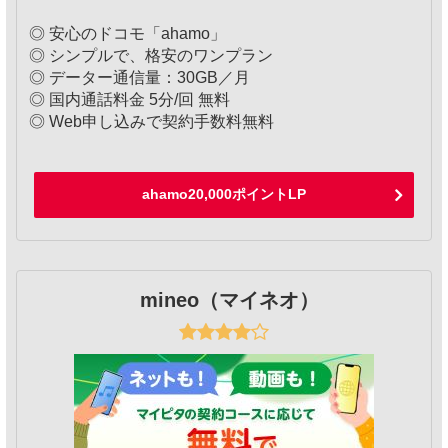
◎ 安心のドコモ「ahamo」
◎ シンプルで、格安のワンプラン
◎ データー通信量：30GB／月
◎ 国内通話料金 5分/回 無料
◎ Web申し込みで契約手数料無料
ahamo20,000ポイントLP
mineo（マイネオ）