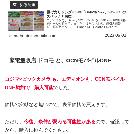
投げ売りシングルSIM「Galaxy S22」SC-51C の
スペックと特徴
エディオンで、Galaxy S22 SC-51Cを、2022年GW期間特
別セールを行っていました。 1円スマホの、値引き規制
が、噂が絶えない中、iPhone13、Google Pixel 7 が、実
質1円で販売されています。 そして、ドコモから、Galaxy
S22 も、投げ売り、実質価格での、販売でした。
2023.05.02
sumaho.dsdsmobile.com
家電量販店 ドコモ と、OCNモバイルONE
コジマ×ビックカメラ も、エディオンも、OCNモバイル
ONE契約で、購入可能
でした。
価格の変動など無いので、表示価格で買えます。
ただし、
今後、条件が変わる可能性がある
ので、確認して
から、購入に挑んでください。