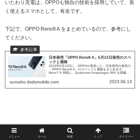
いたわり充電は、OPPOも独自の技術を採用していて、長
く使えるスマホとして、有名です。
下記で、OPPO Reno9 A をまとめているので、参考にし
てください。
日本発売「OPPO Reno9 A」6月22日発売のスペ
ックと価格
2023年6月13日に、OPPOが発表した、日本発売の発売の
「OPPO Reno9 A」のスペックと価格をまとめます。
Reno7 A 同様に、Qualcomm Snapdragon 695 を搭載の
ミドルレンジスマホになります。 OPPO Reno7 A から
の、変化点なども、説明していきたいと思います。
2023.06.13
sumaho.dsdsmobile.com
メニュー
ホーム
検索
トップ
サイドバー