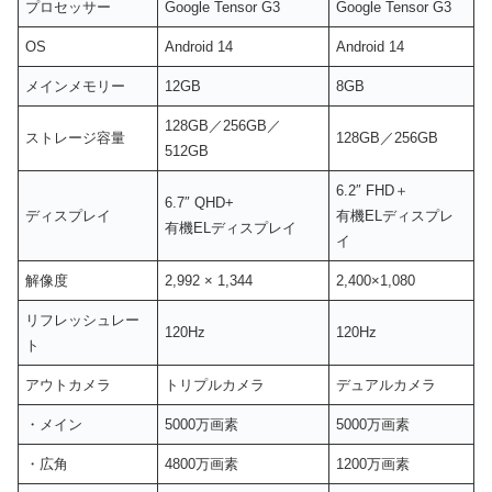
プロセッサー
Google Tensor G3
Google Tensor G3
OS
Android 14
Android 14
メインメモリー
12GB
8GB
128GB／256GB／
ストレージ容量
128GB／256GB
512GB
6.2″ FHD＋
6.7″ QHD+
ディスプレイ
有機ELディスプレ
有機ELディスプレイ
イ
解像度
2,992 × 1,344
2,400×1,080
リフレッシュレー
120Hz
120Hz
ト
アウトカメラ
トリプルカメラ
デュアルカメラ
・メイン
5000万画素
5000万画素
・広角
4800万画素
1200万画素