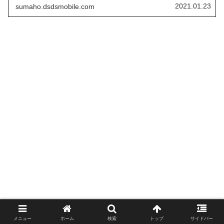
ド、AQUOS／Xperiaなども、DSDVに対応スマホが多くな
2021.01.23
sumaho.dsdsmobile.com
っています。 そして、日本シェアNo1の、iPhoneも、デュ
アルSIM DSDV対応スマホになります。
メニュー
ホーム
検索
トップ
サイドバー