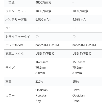
・
望遠
4800万画素
–
フロントカメラ
1050万画素
1050万画素
バッテリー容量
5,050 mAh
4,575 mAh
NFC
〇
〇
おサイフケータイ
〇
〇
デュアルSIM
nanoSIM + eSIM
nanoSIM + eSIM
充電コネクタ
USB TYPE-C
USB TYPE-C
162.6mm
150.5mm
サイズ
76.5mm
70.8mm
8.8mm
8.9mm
重量
213 g
187g
Obsidian
Hazel
カラー
Porcelain
Obsidian
Bay
Rose