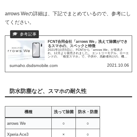
arrows Weの詳細は、下記でまとめているので、参考にし
てください。
FCNT合同会社「arrows We」洗えて除菌ができ
るスマホの、スペックと特徴
2021年10月5日に、FCNTから「arrows We」が発表さ
れ、12月より発売されました。 エントリーモデル、ローエ
ンドの、「格安スマホ」で、子供や、高齢者向けの、機能
が満載となっています。 洗えて、除菌が出来る、
FCNT「arrows We」の、スペックや、特徴をまとめていき
2021.10.06
sumaho.dsdsmobile.com
ます。
防水防塵など、スマホの耐久性
機種
洗って除菌
防水・防塵
arrows We
○
○
Xperia Ace3
×
○