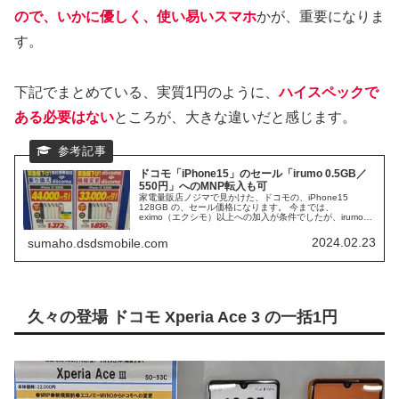
ので、いかに優しく、使い易いスマホ
かが、重要になりま
す。
下記でまとめている、実質1円のように、
ハイスペックで
ある必要はない
ところが、大きな違いだと感じます。
ドコモ「iPhone15」のセール「irumo 0.5GB／
550円」へのMNP転入も可
家電量販店ノジマで見かけた、ドコモの、iPhone15
128GB の、セール価格になります。 今までは、
eximo（エクシモ）以上への加入が条件でしたが、irumoの
契約でも可 となっています。 irumoは、0.5GB／550円
の、格安のプランがあるので、サブSIMとして、契約する
2024.02.23
sumaho.dsdsmobile.com
のであれば、低価格の最適プランになります。
久々の登場 ドコモ Xperia Ace 3 の一括1円