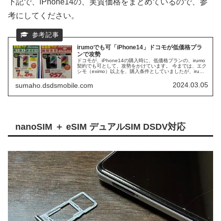
下記で、iPhone14の、実質価格をまとめているので、参
考にしてください。
irumoでも可「iPhone14」ドコモが低価格プラ
ンで攻勢
ドコモが、iPhone14の購入時に、低価格プランの、irumo
契約でも可として、攻勢をかけています。 今までは、エク
シモ（eximo）以上を、購入条件としていましたが、irumo
でも可に変わっています。 irumoは、プラン料金 0.5GB／
550円の激安プランがあるので、月々のプラン料金の支払
2024.03.05
sumaho.dsdsmobile.com
いが安く済むメリットがあります。
nanoSIM ＋ eSIM デュアルSIM DSDV対応