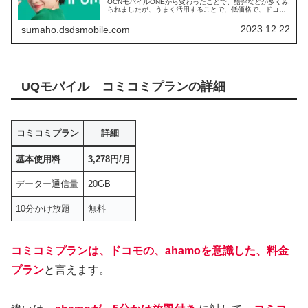
OCNモバイルONEから変わったことで、酷評などが多くみ
られましたが、うまく活用することで、低価格で、ドコモ
のプランを持つことができます。 私自身、irumoを契約し
て使っているので、メリット、デメリット、特徴など、ま
2023.12.22
sumaho.dsdsmobile.com
とめていきたいと思います。
UQモバイル コミコミプランの詳細
コミコミプラン
詳細
基本使用料
3,278円/月
データー通信量
20GB
10分かけ放題
無料
コミコミプランは、ドコモの、ahamoを意識した、料金
プラン
と言えます。