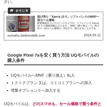
さい。
投げ売り「Xperia 10 V」ソフトバンクのMNP一
括セール価格
家電量販店コジマ×ビックカメラの、ソフトバンク Xperia
10 V の価格情報になります。 MNP（乗り換え）で、投げ
売り一括セール価格の、約1万で、購入することができま
す。 Xperia 10 V は、SONYのミドルレンジスマホで、性
能や、スペックなども含めて、まとめたいと思います。
2024.03.11
sumaho.dsdsmobile.com
Google Pixel 7aを安く買う方法 UQモバイルの
購入条件
UQモバイルへMNP（乗り換え）転入
トクトクプラン 又は、コミコミプランへの加入
増量オプションⅡへ加入する
UQモバイルは、
どのスマホも、セール価格で買う条件と