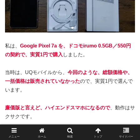
私は、
Google Pixel 7a を、ドコモirumo 0.5GB／550円
の契約で、実質1円で購入
しました。
当時は、UQモバイルから、
今回のような、総額価格や、
一括価格は販売されていなかった
ので、実質1円で選んで
います。
廉価版と言えど、ハイエンドスマホになるので
、動作はサ
クサクです。
一番うれしかったのは、その、
カメラ性能
です。
メニュー
ホーム
検索
トップ
サイドバー