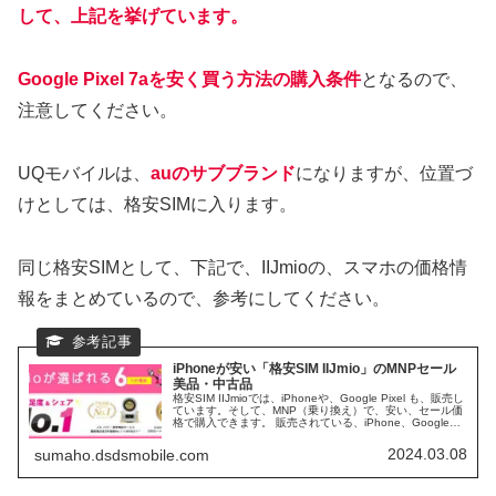
して、上記を挙げています。
Google Pixel 7aを安く買う方法の購入条件
となるので、
注意してください。
UQモバイルは、
auのサブブランド
になりますが、位置づ
けとしては、格安SIMに入ります。
同じ格安SIMとして、下記で、IIJmioの、スマホの価格情
報をまとめているので、参考にしてください。
iPhoneが安い「格安SIM IIJmio」のMNPセール
美品・中古品
格安SIM IIJmioでは、iPhoneや、Google Pixel も、販売し
ています。そして、MNP（乗り換え）で、安い、セール価
格で購入できます。 販売されている、iPhone、Google
Pixel は、美品や、中古品、未使用品などで、安く買いたい
場合、IIJmioを狙うのも良い気がします。 IIJmioは、格安
2024.03.08
sumaho.dsdsmobile.com
SIMになるので、月々のプラン料金も安く抑えることがで
きて、便利です。