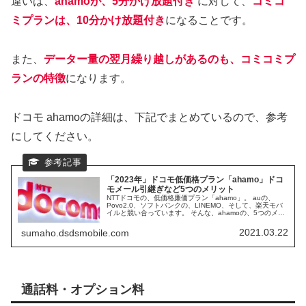
違いは、
ahamoが、5分かけ放題付き
に対して、
コミコ
ミプランは、10分かけ放題付き
になることです。
また、
データー量の翌月繰り越しがあるのも、コミコミプ
ランの特徴
になります。
ドコモ ahamoの詳細は、下記でまとめているので、参考
にしてください。
「2023年」ドコモ低価格プラン「ahamo」ドコ
モメール引継ぎなど5つのメリット
NTTドコモの、低価格廉価プラン「ahamo」。 auの、
Povo2.0、ソフトバンクの、LINEMO、そして、楽天モバ
イルと競い合っています。 そんな、ahamoの、5つのメリ
ットと、デメリットなど特徴を、解説していきます。
2021.03.22
sumaho.dsdsmobile.com
通話料・オプション料