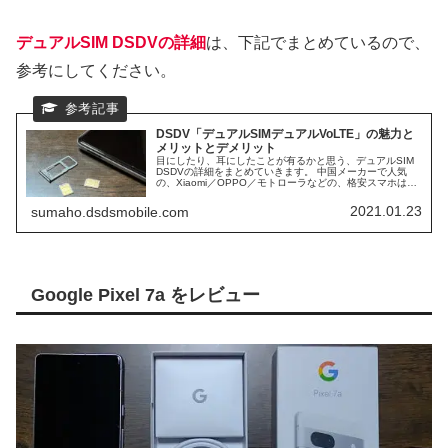
デュアルSIM DSDVの詳細
は、下記でまとめているので、
参考にしてください。
DSDV「デュアルSIMデュアルVoLTE」の魅力と
メリットとデメリット
目にしたり、耳にしたことが有るかと思う、デュアルSIM
DSDVの詳細をまとめていきます。 中国メーカーで人気
の、Xiaomi／OPPO／モトローラなどの、格安スマホは、
ほぼ、DSDV対応スマホになります。 日本で人気ブラン
ド、AQUOS／Xperiaなども、DSDVに対応スマホが多くな
2021.01.23
sumaho.dsdsmobile.com
っています。 そして、日本シェアNo1の、iPhoneも、デュ
アルSIM DSDV対応スマホになります。
Google Pixel 7a をレビュー