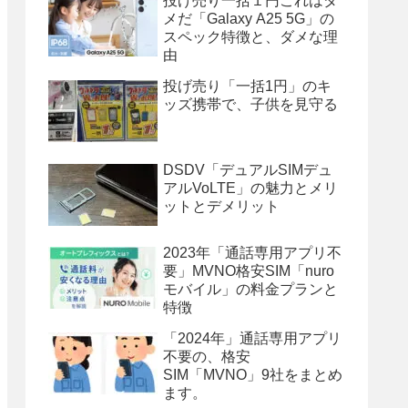
投げ売り一括１円これはダ
メだ「Galaxy A25 5G」の
スペック特徴と、ダメな理
由
投げ売り「一括1円」のキ
ッズ携帯で、子供を見守る
DSDV「デュアルSIMデュ
アルVoLTE」の魅力とメリ
ットとデメリット
2023年「通話専用アプリ不
要」MVNO格安SIM「nuro
モバイル」の料金プランと
特徴
「2024年」通話専用アプリ
不要の、格安
SIM「MVNO」9社をまとめ
ます。