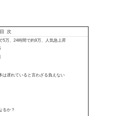
目次
7」7分で5万、24時間で約9万、人気急上昇
格
様
本は遅れていると言わざる負えない
なるか？