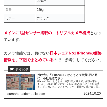
9.3mm
重量
229g
カラー
ブラック
メインに1型センサー搭載の、トリプルカメラ構成
となっ
ています。
カメラ性能では、負けない
日本シェアNo1 iPhoneの価格
情報を、下記でまとめている
ので、参考にしてください。
投げ売り「iPhone15」がとうとう実質1円／月
に、各社底値で争う
iPhone15が、とうとう、実質1円／月まで、値段が下がり
ました。2年間 1円／月で、iPhone15を使うことが出来ま
す。 ドコモ、au、ソフトバンクが、底値の、投げ売り価格
で、争うことになります。 一方で、2024年9月20日にA発
売された、iPhone16についても、各キャリアの、実売価格
2024.10.20
sumaho.dsdsmobile.com
が出揃っています。