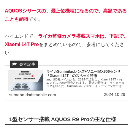
AQUOSシリーズの、最上位機種になるので、高額である
ことも納得
です。
ハイエンドで、
ライカ監修カメラ搭載スマホは、下記で、
Xiaomi 14T Pro
をまとめているので、参考にしてくださ
い。
ライカSummiluxレンズ+ソニーIMX906センサ
「Xiaomi 14T」のスペック特徴
au、UQモバイルから、2024年12月に、Xiaomi 14T ハイ
エンドスマホが発売されます。 最大の特徴は、ライカとタ
ッグを組んだ、Summiluxレンズで、イメージセンサーは、
ソニーIMX906が搭載されています。 カメラ性能に、大き
な期待が持ている、Xiaomi 14Tの、特徴や、スペックと、
2024.10.29
sumaho.dsdsmobile.com
上位機種であるXiaomi 14T Proとの違いなどをまとめてい
きます。
1型センサー搭載 AQUOS R9 Proの主な仕様