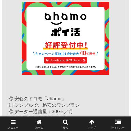
◎ 安心のドコモ「ahamo」
◎ シンプルで、格安のワンプラン
◎ データー通信量：30GB／月
◎ 国内通話料金 5分/回 無料
◎ Web申し込みで契約手数料無料
メニュー
ホーム
検索
トップ
サイドバー