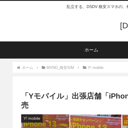
乱立する、DSDV 格安スマホの
[
ホーム
ホーム
MVNO_格安SIM
Y! mobile
「Yモバイル」出張店舗「iPhon
売
Y! mobile