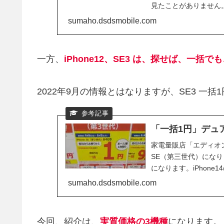
見たことがありません。 
てこなく、後にも先に
sumaho.dsdsmobile.com
一方、
iPhone12、SE3 は、探せば、一括で
2022年9月の情報とはなりますが、SE3 
「一括1円」デュアルS
家電量販店「エディオン」
SE（第三世代）になり
になります。iPhone
iPhone13 と同じ、A
sumaho.dsdsmobile.com
シリーズ最新の、スマ
今回、紹介は、
実質価格の3機種
になります。