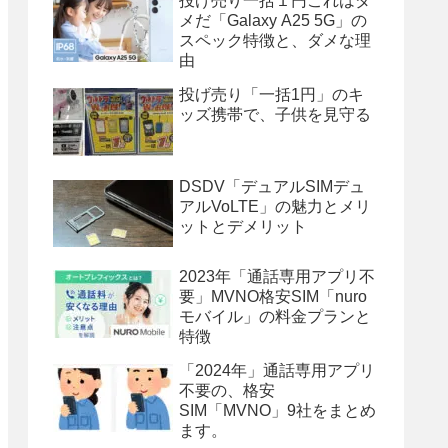
投げ売り一括１円これはダ
メだ「Galaxy A25 5G」の
スペック特徴と、ダメな理
由
投げ売り「一括1円」のキ
ッズ携帯で、子供を見守る
DSDV「デュアルSIMデュ
アルVoLTE」の魅力とメリ
ットとデメリット
2023年「通話専用アプリ不
要」MVNO格安SIM「nuro
モバイル」の料金プランと
特徴
「2024年」通話専用アプリ
不要の、格安
SIM「MVNO」9社をまとめ
ます。